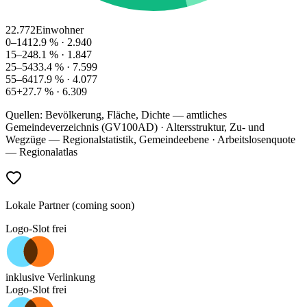
22.772
Einwohner
0–14
12.9
% ·
2.940
15–24
8.1
% ·
1.847
25–54
33.4
% ·
7.599
55–64
17.9
% ·
4.077
65+
27.7
% ·
6.309
Quellen: Bevölkerung, Fläche, Dichte — amtliches
Gemeindeverzeichnis (GV100AD) · Altersstruktur, Zu- und
Wegzüge — Regionalstatistik, Gemeindeebene · Arbeitslosenquote
— Regionalatlas
Lokale Partner (coming soon)
Logo-Slot frei
inklusive Verlinkung
Logo-Slot frei