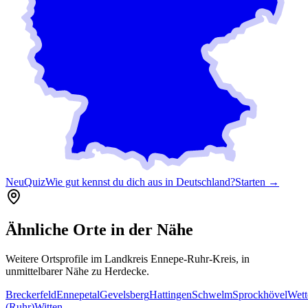
Neu
Quiz
Wie gut kennst du dich aus in Deutschland?
Starten →
Ähnliche Orte in der Nähe
Weitere Ortsprofile im Landkreis
Ennepe-Ruhr-Kreis
, in
unmittelbarer Nähe zu
Herdecke
.
Breckerfeld
Ennepetal
Gevelsberg
Hattingen
Schwelm
Sprockhövel
Wett
(Ruhr)
Witten