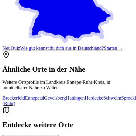
Neu
Quiz
Wie gut kennst du dich aus in Deutschland?
Starten →
Ähnliche Orte in der Nähe
Weitere Ortsprofile im Landkreis
Ennepe-Ruhr-Kreis
, in
unmittelbarer Nähe zu
Witten
.
Breckerfeld
Ennepetal
Gevelsberg
Hattingen
Herdecke
Schwelm
Sprock
(Ruhr)
Entdecke weitere Orte