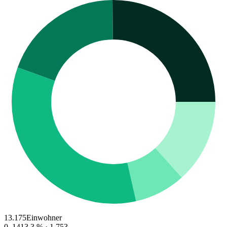
13.175
Einwohner
0–14
13.3
% ·
1.753