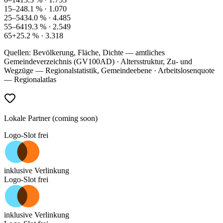
15–24
8.1
% ·
1.070
25–54
34.0
% ·
4.485
55–64
19.3
% ·
2.549
65+
25.2
% ·
3.318
Quellen: Bevölkerung, Fläche, Dichte — amtliches
Gemeindeverzeichnis (GV100AD) · Altersstruktur, Zu- und
Wegzüge — Regionalstatistik, Gemeindeebene · Arbeitslosenquote
— Regionalatlas
Lokale Partner (coming soon)
Logo-Slot frei
inklusive Verlinkung
Logo-Slot frei
inklusive Verlinkung