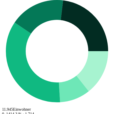
11.945
Einwohner
0–14
14.3
% ·
1.714