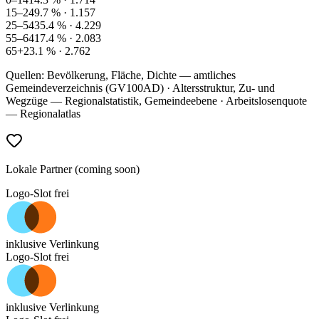
15–24
9.7
% ·
1.157
25–54
35.4
% ·
4.229
55–64
17.4
% ·
2.083
65+
23.1
% ·
2.762
Quellen: Bevölkerung, Fläche, Dichte — amtliches
Gemeindeverzeichnis (GV100AD) · Altersstruktur, Zu- und
Wegzüge — Regionalstatistik, Gemeindeebene · Arbeitslosenquote
— Regionalatlas
Lokale Partner (coming soon)
Logo-Slot frei
inklusive Verlinkung
Logo-Slot frei
inklusive Verlinkung