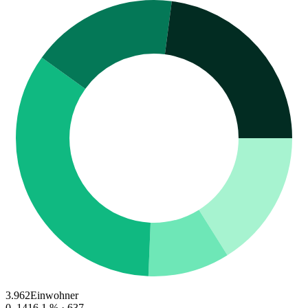
3.962
Einwohner
0–14
16.1
% ·
637