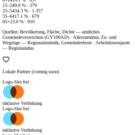
15–24
9.6
% ·
379
25–54
34.3
% ·
1.357
55–64
17.1
% ·
679
65+
23.0
% ·
910
Quellen: Bevölkerung, Fläche, Dichte — amtliches
Gemeindeverzeichnis (GV100AD) · Altersstruktur, Zu- und
Wegzüge — Regionalstatistik, Gemeindeebene · Arbeitslosenquote
— Regionalatlas
Lokale Partner (coming soon)
Logo-Slot frei
inklusive Verlinkung
Logo-Slot frei
inklusive Verlinkung