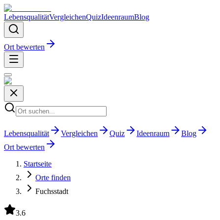
Lebensqualität
Vergleichen
Quiz
Ideenraum
Blog
Ort bewerten
Lebensqualität
Vergleichen
Quiz
Ideenraum
Blog
Ort bewerten
Startseite
Orte finden
Fuchsstadt
3.6