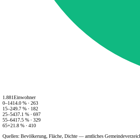
1.881
Einwohner
0–14
14.0
% ·
263
15–24
9.7
% ·
182
25–54
37.1
% ·
697
55–64
17.5
% ·
329
65+
21.8
% ·
410
Quellen: Bevölkerung, Fläche, Dichte — amtliches Gemeindeverzeic