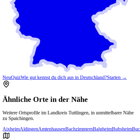
Neu
Quiz
Wie gut kennst du dich aus in Deutschland?
Starten →
Ähnliche Orte in der Nähe
Weitere Ortsprofile im Landkreis
Tuttlingen
, in unmittelbarer Nähe
zu
Spaichingen
.
Aixheim
Aldingen
Amtenhausen
Bachzimmern
Balgheim
Bubsheim
Buc