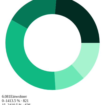
6.081
Einwohner
0–14
13.5
% ·
821
15–24
10.5
% ·
636