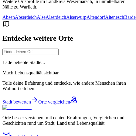
Weitere Ortsprofile im Landkreis
Wesermarsch
, in unmittelbarer
Nähe zu
Warfleth
.
Absen
Abserdeich
Alse
Alserdeich
Alserwurp
Altendorf
Altenesch
Barde
Entdecke weitere Orte
Lade beliebte Städte...
Mach Lebensqualität sichtbar.
Teile deine Erfahrung und entdecke, wie andere Menschen ihren
Wohnort erleben.
Stadt bewerten
Orte vergleichen
Orte besser verstehen: mit echten Erfahrungen, Vergleichen und
Geschichten rund um Stadt, Land und Lebensqualität.