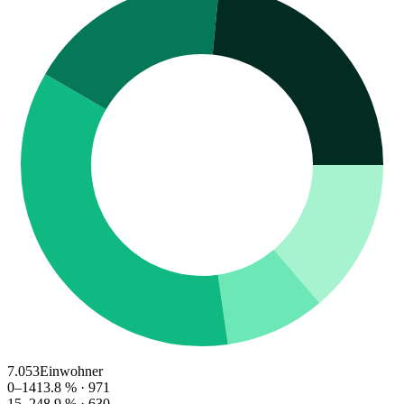
7.053
Einwohner
0–14
13.8
% ·
971
15–24
8.9
% ·
630