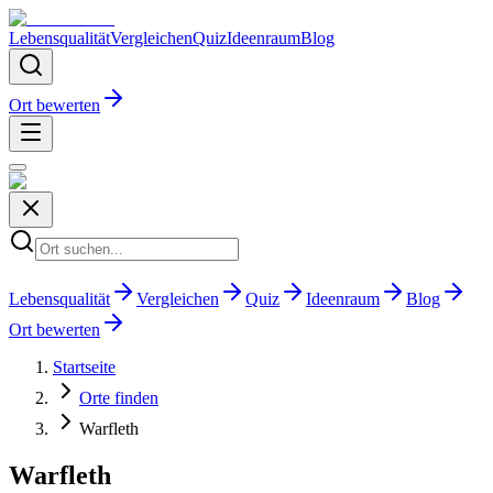
Lebensqualität
Vergleichen
Quiz
Ideenraum
Blog
Ort bewerten
Lebensqualität
Vergleichen
Quiz
Ideenraum
Blog
Ort bewerten
Startseite
Orte finden
Warfleth
Warfleth