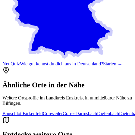
Neu
Quiz
Wie gut kennst du dich aus in Deutschland?
Starten →
Ähnliche Orte in der Nähe
Weitere Ortsprofile im Landkreis
Enzkreis
, in unmittelbarer Nähe zu
Bilfingen
.
Bauschlott
Birkenfeld
Conweiler
Corres
Darmsbach
Diefenbach
Dietenh
Entdecke weitere Orte