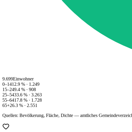
9.699
Einwohner
0–14
12.9
% ·
1.249
15–24
9.4
% ·
908
25–54
33.6
% ·
3.263
55–64
17.8
% ·
1.728
65+
26.3
% ·
2.551
Quellen: Bevölkerung, Fläche, Dichte — amtliches Gemeindeverzeic