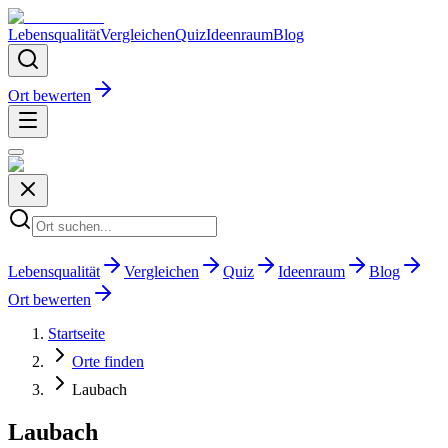
Lebensqualität
Vergleichen
Quiz
Ideenraum
Blog
Ort bewerten
Lebensqualität
Vergleichen
Quiz
Ideenraum
Blog
Ort bewerten
Startseite
Orte finden
Laubach
Laubach