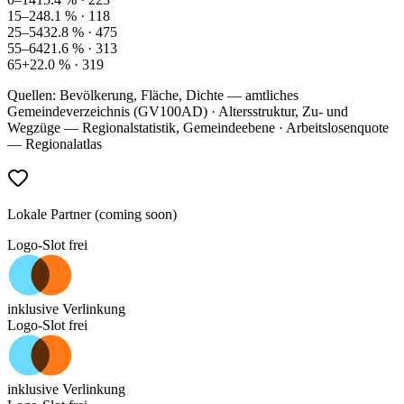
15–24
8.1
% ·
118
25–54
32.8
% ·
475
55–64
21.6
% ·
313
65+
22.0
% ·
319
Quellen: Bevölkerung, Fläche, Dichte — amtliches
Gemeindeverzeichnis (GV100AD) · Altersstruktur, Zu- und
Wegzüge — Regionalstatistik, Gemeindeebene · Arbeitslosenquote
— Regionalatlas
Lokale Partner (coming soon)
Logo-Slot frei
inklusive Verlinkung
Logo-Slot frei
inklusive Verlinkung