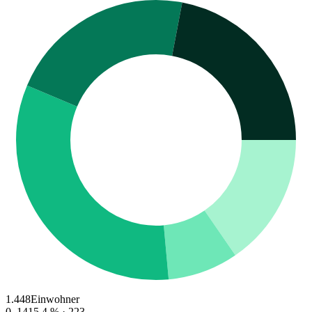
1.448
Einwohner
0–14
15.4
% ·
223