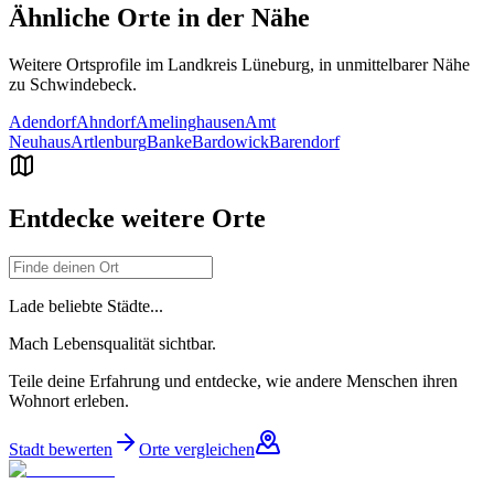
Ähnliche Orte in der Nähe
Weitere Ortsprofile im Landkreis
Lüneburg
, in unmittelbarer Nähe
zu
Schwindebeck
.
Adendorf
Ahndorf
Amelinghausen
Amt
Neuhaus
Artlenburg
Banke
Bardowick
Barendorf
Entdecke weitere Orte
Lade beliebte Städte...
Mach Lebensqualität sichtbar.
Teile deine Erfahrung und entdecke, wie andere Menschen ihren
Wohnort erleben.
Stadt bewerten
Orte vergleichen