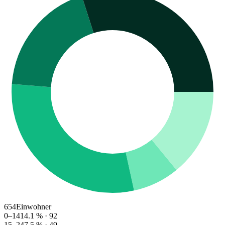
654
Einwohner
0–14
14.1
% ·
92
15–24
7.5
% ·
49