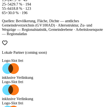
25–54
29.7
% ·
194
55–64
18.8
% ·
123
65+
30.0
% ·
196
Quellen: Bevölkerung, Fläche, Dichte — amtliches
Gemeindeverzeichnis (GV100AD) · Altersstruktur, Zu- und
Wegzüge — Regionalstatistik, Gemeindeebene · Arbeitslosenquote
— Regionalatlas
Lokale Partner (coming soon)
Logo-Slot frei
inklusive Verlinkung
Logo-Slot frei
inklusive Verlinkung
Logo-Slot frei