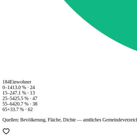
184
Einwohner
0–14
13.0
% ·
24
15–24
7.1
% ·
13
25–54
25.5
% ·
47
55–64
20.7
% ·
38
65+
33.7
% ·
62
Quellen: Bevölkerung, Fläche, Dichte — amtliches Gemeindeverzeic