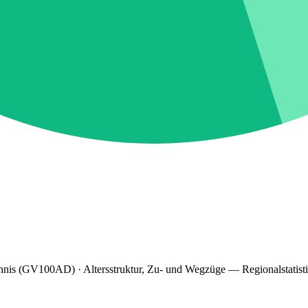
hnis (GV100AD) · Altersstruktur, Zu- und Wegzüge — Regionalstatist