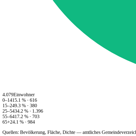
4.079
Einwohner
0–14
15.1
% ·
616
15–24
9.3
% ·
380
25–54
34.2
% ·
1.396
55–64
17.2
% ·
703
65+
24.1
% ·
984
Quellen: Bevölkerung, Fläche, Dichte — amtliches Gemeindeverzeic