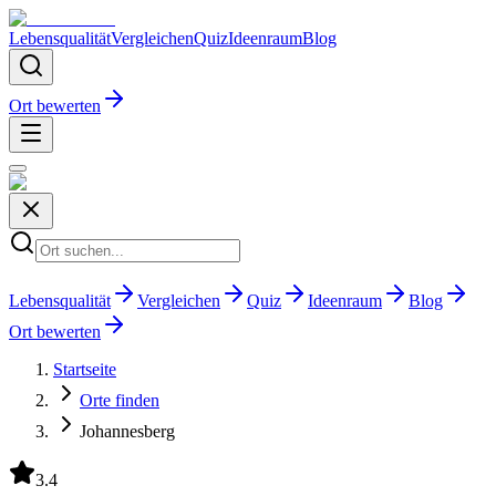
Lebensqualität
Vergleichen
Quiz
Ideenraum
Blog
Ort bewerten
Lebensqualität
Vergleichen
Quiz
Ideenraum
Blog
Ort bewerten
Startseite
Orte finden
Johannesberg
3.4