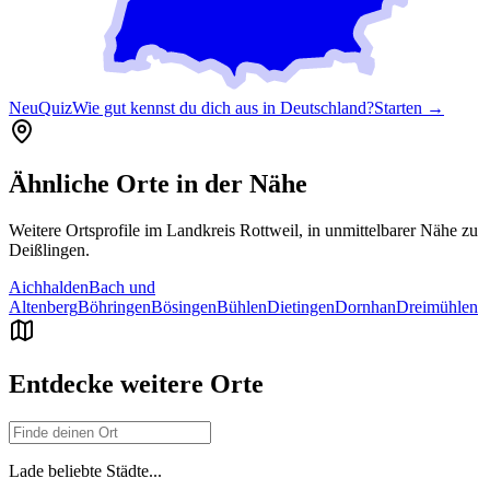
Neu
Quiz
Wie gut kennst du dich aus in Deutschland?
Starten →
Ähnliche Orte in der Nähe
Weitere Ortsprofile im Landkreis
Rottweil
, in unmittelbarer Nähe zu
Deißlingen
.
Aichhalden
Bach und
Altenberg
Böhringen
Bösingen
Bühlen
Dietingen
Dornhan
Dreimühlen
Entdecke weitere Orte
Lade beliebte Städte...