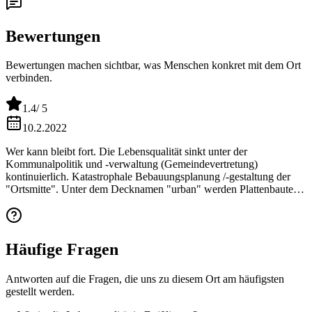
Bewertungen
Bewertungen machen sichtbar, was Menschen konkret mit dem Ort
verbinden.
1.4
/ 5
10.2.2022
Wer kann bleibt fort. Die Lebensqualität sinkt unter der
Kommunalpolitik und -verwaltung (Gemeindevertretung)
kontinuierlich. Katastrophale Bebauungsplanung /-gestaltung der
"Ortsmitte". Unter dem Decknamen "urban" werden Plattenbauten
(9,50 m) am Neckarufer - in der sogenannten Ortsmitte - etabliert,
die der ursprünglichen Bebauung absolut nicht angeglichen sind.
Die die Inanspruchnahme von öffentlichen Fördermitteln für die
Schaffung von Wohnraum - u m j e d e n P r e i s - spielt eine nicht
Häufige Fragen
unerhebliche Rolle. Bürgermeister und Gemeinderäte wohnen nicht
in diesem Gebiet. Nicht verständlich in Bezug auf deren
Kinder/Familien, die unter Umständen noch länger in dieser
Antworten auf die Fragen, die uns zu diesem Ort am häufigsten
Gemeinde wohnen. Der Neckarradweg führt künftig an
gestellt werden.
Plattenbauten vorbei. Es handelt sich nicht etwa um eine Stadt,