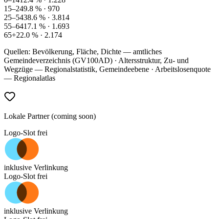
15–24
9.8
% ·
970
25–54
38.6
% ·
3.814
55–64
17.1
% ·
1.693
65+
22.0
% ·
2.174
Quellen: Bevölkerung, Fläche, Dichte — amtliches
Gemeindeverzeichnis (GV100AD) · Altersstruktur, Zu- und
Wegzüge — Regionalstatistik, Gemeindeebene · Arbeitslosenquote
— Regionalatlas
Lokale Partner (coming soon)
Logo-Slot frei
inklusive Verlinkung
Logo-Slot frei
inklusive Verlinkung