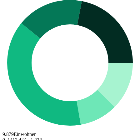
9.879
Einwohner
0–14
12.4
% ·
1.228