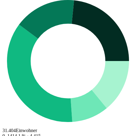
31.404
Einwohner
0–14
14.1
% ·
4.415