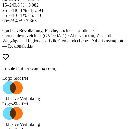
15–24
9.8
% ·
3.082
25–54
36.3
% ·
11.394
55–64
16.4
% ·
5.150
65+
23.4
% ·
7.363
Quellen: Bevölkerung, Fläche, Dichte — amtliches
Gemeindeverzeichnis (GV100AD) · Altersstruktur, Zu- und
Wegzüge — Regionalstatistik, Gemeindeebene · Arbeitslosenquote
— Regionalatlas
Lokale Partner (coming soon)
Logo-Slot frei
inklusive Verlinkung
Logo-Slot frei
inklusive Verlinkung