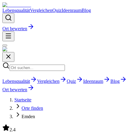
Lebensqualität
Vergleichen
Quiz
Ideenraum
Blog
Ort bewerten
Lebensqualität
Vergleichen
Quiz
Ideenraum
Blog
Ort bewerten
Startseite
Orte finden
Emden
2.4