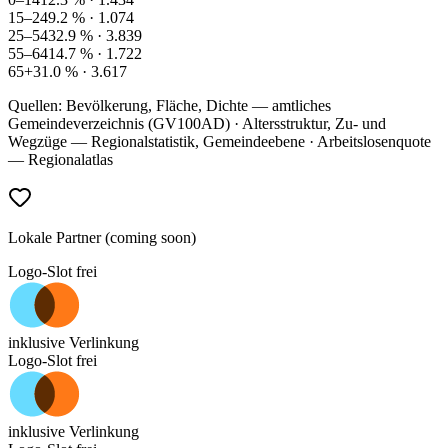
15–24
9.2
% ·
1.074
25–54
32.9
% ·
3.839
55–64
14.7
% ·
1.722
65+
31.0
% ·
3.617
Quellen: Bevölkerung, Fläche, Dichte — amtliches
Gemeindeverzeichnis (GV100AD) · Altersstruktur, Zu- und
Wegzüge — Regionalstatistik, Gemeindeebene · Arbeitslosenquote
— Regionalatlas
Lokale Partner (coming soon)
Logo-Slot frei
inklusive Verlinkung
Logo-Slot frei
inklusive Verlinkung