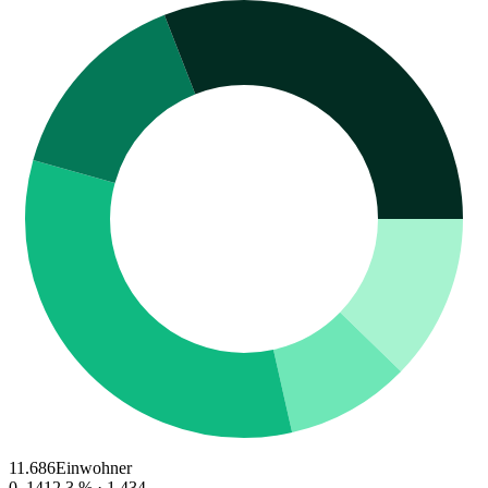
11.686
Einwohner
0–14
12.3
% ·
1.434