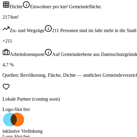
Dichte
Einwohner pro km² Gemeindefläche.
217/km²
Zu- und Wegzüge
211 Personen sind im Jahr mehr in die St
+211
Arbeitslosenquote
Auf Gemeindeebene aus Datenschutzgründen ni
4,7 %
Quellen: Bevölkerung, Fläche, Dichte — amtliches Gemeindeverzeic
Lokale Partner (coming soon)
Logo-Slot frei
inklusive Verlinkung
Logo-Slot frei