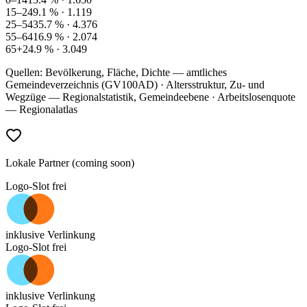
15–24
9.1
% ·
1.119
25–54
35.7
% ·
4.376
55–64
16.9
% ·
2.074
65+
24.9
% ·
3.049
Quellen: Bevölkerung, Fläche, Dichte — amtliches
Gemeindeverzeichnis (GV100AD) · Altersstruktur, Zu- und
Wegzüge — Regionalstatistik, Gemeindeebene · Arbeitslosenquote
— Regionalatlas
Lokale Partner (coming soon)
Logo-Slot frei
inklusive Verlinkung
Logo-Slot frei
inklusive Verlinkung