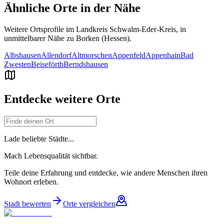
Ähnliche Orte in der Nähe
Weitere Ortsprofile im Landkreis
Schwalm-Eder-Kreis
, in
unmittelbarer Nähe zu
Borken (Hessen)
.
Albshausen
Allendorf
Altmorschen
Appenfeld
Appenhain
Bad
Zwesten
Beiseförth
Berndshausen
Entdecke weitere Orte
Lade beliebte Städte...
Mach Lebensqualität sichtbar.
Teile deine Erfahrung und entdecke, wie andere Menschen ihren
Wohnort erleben.
Stadt bewerten
Orte vergleichen