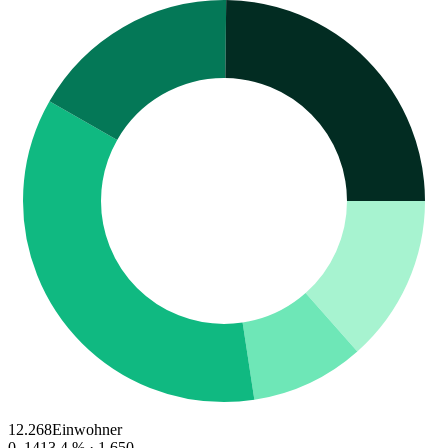
12.268
Einwohner
0–14
13.4
% ·
1.650