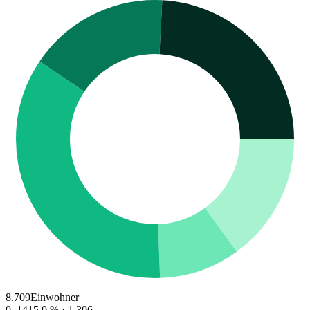
8.709
Einwohner
0–14
15.0
% ·
1.306