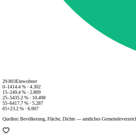
29.803
Einwohner
0–14
14.4
% ·
4.302
15–24
9.4
% ·
2.809
25–54
35.2
% ·
10.498
55–64
17.7
% ·
5.287
65+
23.2
% ·
6.907
Quellen: Bevölkerung, Fläche, Dichte — amtliches Gemeindeverzeic