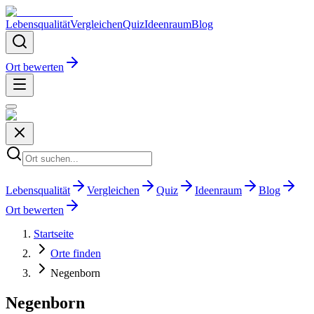
Lebensqualität
Vergleichen
Quiz
Ideenraum
Blog
Ort bewerten
Lebensqualität
Vergleichen
Quiz
Ideenraum
Blog
Ort bewerten
Startseite
Orte finden
Negenborn
Negenborn