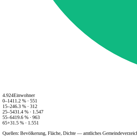
4.924
Einwohner
0–14
11.2
% ·
551
15–24
6.3
% ·
312
25–54
31.4
% ·
1.547
55–64
19.6
% ·
963
65+
31.5
% ·
1.551
Quellen: Bevölkerung, Fläche, Dichte — amtliches Gemeindeverzeic