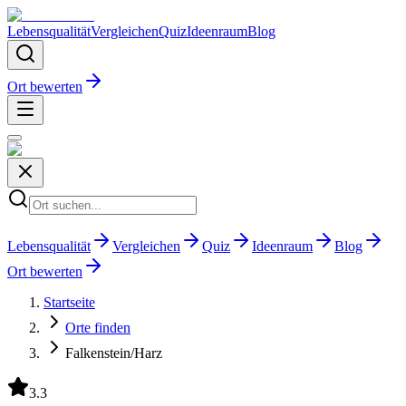
Lebensqualität
Vergleichen
Quiz
Ideenraum
Blog
Ort bewerten
Lebensqualität
Vergleichen
Quiz
Ideenraum
Blog
Ort bewerten
Startseite
Orte finden
Falkenstein/Harz
3.3