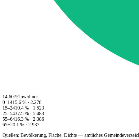
14.607
Einwohner
0–14
15.6
% ·
2.278
15–24
10.4
% ·
1.523
25–54
37.5
% ·
5.483
55–64
16.3
% ·
2.386
65+
20.1
% ·
2.937
Quellen: Bevölkerung, Fläche, Dichte — amtliches Gemeindeverzeic