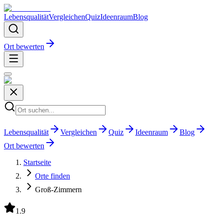
Lebensqualität
Vergleichen
Quiz
Ideenraum
Blog
Ort bewerten
Lebensqualität
Vergleichen
Quiz
Ideenraum
Blog
Ort bewerten
Startseite
Orte finden
Groß-Zimmern
1.9