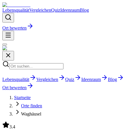
Lebensqualität
Vergleichen
Quiz
Ideenraum
Blog
Ort bewerten
Lebensqualität
Vergleichen
Quiz
Ideenraum
Blog
Ort bewerten
Startseite
Orte finden
Waghäusel
3.4