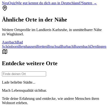
Neu
Quiz
Wie gut kennst du dich aus in Deutschland?
Starten →
Ähnliche Orte in der Nähe
Weitere Ortsprofile im Landkreis
Karlsruhe
, in unmittelbarer Nähe
zu
Waghäusel
.
Auerbach
Bad
Schönborn
Berghausen
Bretten
Bruchsal
Burbach
Busenbach
Derdingen
Entdecke weitere Orte
Lade beliebte Städte...
Mach Lebensqualität sichtbar.
Teile deine Erfahrung und entdecke, wie andere Menschen ihren
Wohnort erleben.