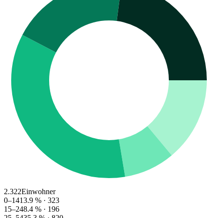
2.322
Einwohner
0–14
13.9
% ·
323
15–24
8.4
% ·
196
25–54
35.3
% ·
820