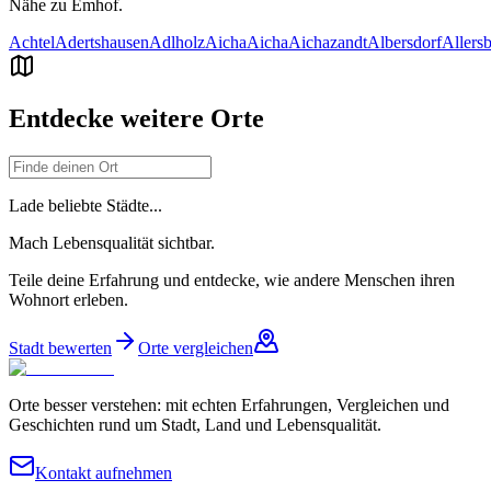
Nähe zu
Emhof
.
Achtel
Adertshausen
Adlholz
Aicha
Aicha
Aichazandt
Albersdorf
Allers
Entdecke weitere Orte
Lade beliebte Städte...
Mach Lebensqualität sichtbar.
Teile deine Erfahrung und entdecke, wie andere Menschen ihren
Wohnort erleben.
Stadt bewerten
Orte vergleichen
Orte besser verstehen: mit echten Erfahrungen, Vergleichen und
Geschichten rund um Stadt, Land und Lebensqualität.
Kontakt aufnehmen