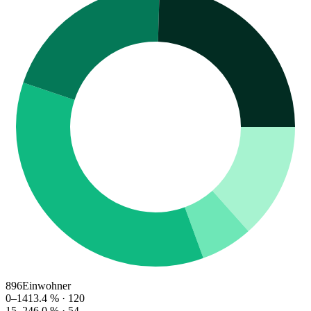
896
Einwohner
0–14
13.4
% ·
120
15–24
6.0
% ·
54