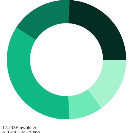
17.233
Einwohner
0–14
15.1
% ·
2.599