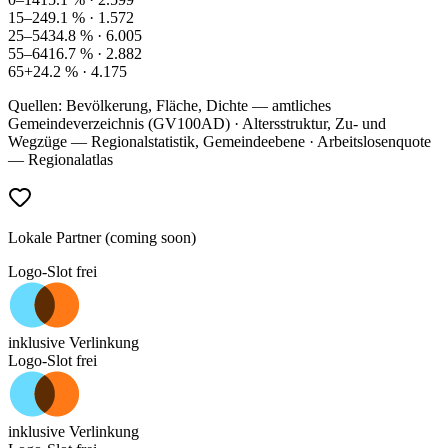
15–24
9.1
% ·
1.572
25–54
34.8
% ·
6.005
55–64
16.7
% ·
2.882
65+
24.2
% ·
4.175
Quellen: Bevölkerung, Fläche, Dichte — amtliches
Gemeindeverzeichnis (GV100AD) · Altersstruktur, Zu- und
Wegzüge — Regionalstatistik, Gemeindeebene · Arbeitslosenquote
— Regionalatlas
Lokale Partner (coming soon)
Logo-Slot frei
inklusive Verlinkung
Logo-Slot frei
inklusive Verlinkung