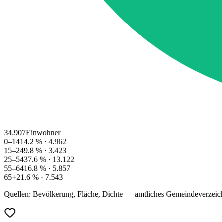
34.907
Einwohner
0–14
14.2
% ·
4.962
15–24
9.8
% ·
3.423
25–54
37.6
% ·
13.122
55–64
16.8
% ·
5.857
65+
21.6
% ·
7.543
Quellen: Bevölkerung, Fläche, Dichte — amtliches Gemeindeverzeic