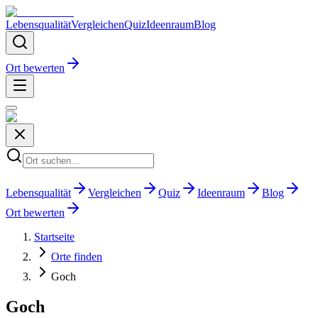
Lebensqualität
Vergleichen
Quiz
Ideenraum
Blog
Ort bewerten
Lebensqualität
Vergleichen
Quiz
Ideenraum
Blog
Ort bewerten
Startseite
Orte finden
Goch
Goch