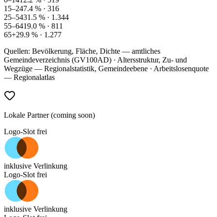
15–24
7.4
% ·
316
25–54
31.5
% ·
1.344
55–64
19.0
% ·
811
65+
29.9
% ·
1.277
Quellen: Bevölkerung, Fläche, Dichte — amtliches
Gemeindeverzeichnis (GV100AD) · Altersstruktur, Zu- und
Wegzüge — Regionalstatistik, Gemeindeebene · Arbeitslosenquote
— Regionalatlas
Lokale Partner (coming soon)
Logo-Slot frei
inklusive Verlinkung
Logo-Slot frei
inklusive Verlinkung