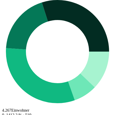
4.267
Einwohner
0–14
12.2
% ·
519