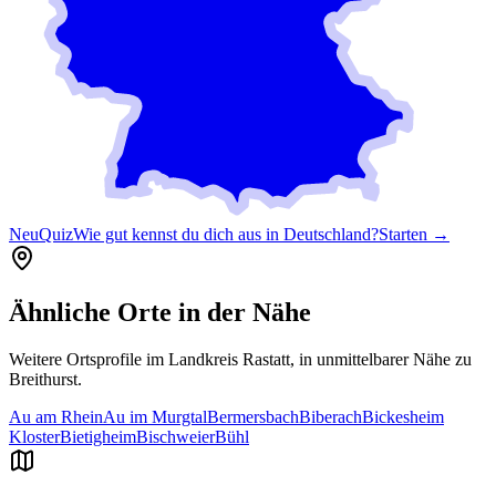
Neu
Quiz
Wie gut kennst du dich aus in Deutschland?
Starten →
Ähnliche Orte in der Nähe
Weitere Ortsprofile im Landkreis
Rastatt
, in unmittelbarer Nähe zu
Breithurst
.
Au am Rhein
Au im Murgtal
Bermersbach
Biberach
Bickesheim
Kloster
Bietigheim
Bischweier
Bühl