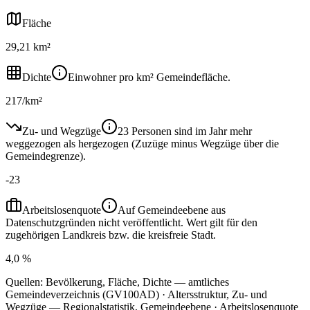
Fläche
29,21 km²
Dichte
Einwohner pro km² Gemeindefläche.
217/km²
Zu- und Wegzüge
23 Personen sind im Jahr mehr
weggezogen als hergezogen (Zuzüge minus Wegzüge über die
Gemeindegrenze).
-23
Arbeitslosenquote
Auf Gemeindeebene aus
Datenschutzgründen nicht veröffentlicht. Wert gilt für den
zugehörigen Landkreis bzw. die kreisfreie Stadt.
4,0 %
Quellen: Bevölkerung, Fläche, Dichte — amtliches
Gemeindeverzeichnis (GV100AD) · Altersstruktur, Zu- und
Wegzüge — Regionalstatistik, Gemeindeebene · Arbeitslosenquote