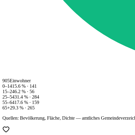
905
Einwohner
0–14
15.6
% ·
141
15–24
6.2
% ·
56
25–54
31.4
% ·
284
55–64
17.6
% ·
159
65+
29.3
% ·
265
Quellen: Bevölkerung, Fläche, Dichte — amtliches Gemeindeverzeic