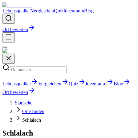
Lebensqualität
Vergleichen
Quiz
Ideenraum
Blog
Ort bewerten
Lebensqualität
Vergleichen
Quiz
Ideenraum
Blog
Ort bewerten
Startseite
Orte finden
Schlalach
Schlalach