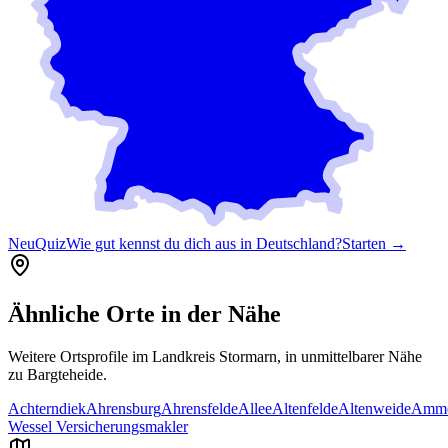
Neu
Quiz
Wie gut kennst du dich aus in Deutschland?
Starten →
Ähnliche Orte in der Nähe
Weitere Ortsprofile im Landkreis
Stormarn
, in unmittelbarer Nähe
zu
Bargteheide
.
Achterndiek
Ahrensburg
Ahrensfelde
Allee
Altenfelde
Altenweide
Amme
Wessel Versicherungsmakler