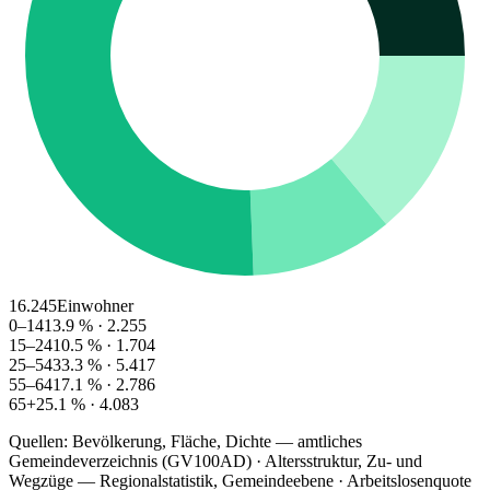
16.245
Einwohner
0–14
13.9
% ·
2.255
15–24
10.5
% ·
1.704
25–54
33.3
% ·
5.417
55–64
17.1
% ·
2.786
65+
25.1
% ·
4.083
Quellen: Bevölkerung, Fläche, Dichte — amtliches
Gemeindeverzeichnis (GV100AD) · Altersstruktur, Zu- und
Wegzüge — Regionalstatistik, Gemeindeebene · Arbeitslosenquote