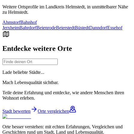
Weitere Ortsprofile im Landkreis
Helmstedt
, in unmittelbarer Nähe
zu
Helmstedt
.
Ahmstorf
Bahnhof
Jerxheim
Bahrdorf
Beienrode
Beierstedt
Büstedt
Danndorf
Essehof
Entdecke weitere Orte
Lade beliebte Städte...
Mach Lebensqualität sichtbar.
Teile deine Erfahrung und entdecke, wie andere Menschen ihren
Wohnort erleben.
Stadt bewerten
Orte vergleichen
Orte besser verstehen: mit echten Erfahrungen, Vergleichen und
Geschichten rund um Stadt, Land und Lebensqualität.