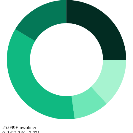
25.099
Einwohner
0–14
13.2
% ·
3.321