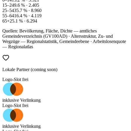
15–24
9.6
% ·
2.405
25–54
35.7
% ·
8.960
55–64
16.4
% ·
4.119
65+
25.1
% ·
6.294
Quellen: Bevölkerung, Fläche, Dichte — amtliches
Gemeindeverzeichnis (GV100AD) · Altersstruktur, Zu- und
Wegzüge — Regionalstatistik, Gemeindeebene · Arbeitslosenquote
— Regionalatlas
Lokale Partner (coming soon)
Logo-Slot frei
inklusive Verlinkung
Logo-Slot frei
inklusive Verlinkung