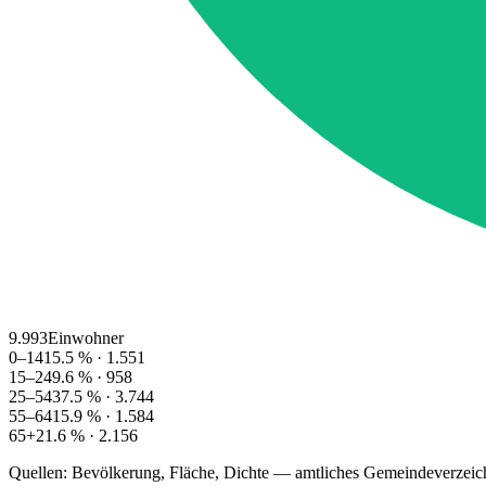
9.993
Einwohner
0–14
15.5
% ·
1.551
15–24
9.6
% ·
958
25–54
37.5
% ·
3.744
55–64
15.9
% ·
1.584
65+
21.6
% ·
2.156
Quellen: Bevölkerung, Fläche, Dichte — amtliches Gemeindeverzeic