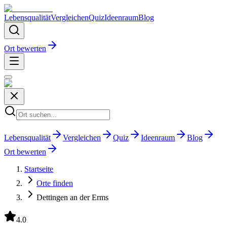
Lebensqualität
Vergleichen
Quiz
Ideenraum
Blog
Ort bewerten
Lebensqualität
Vergleichen
Quiz
Ideenraum
Blog
Ort bewerten
Startseite
Orte finden
Dettingen an der Erms
4.0