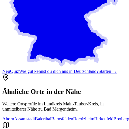
Neu
Quiz
Wie gut kennst du dich aus in Deutschland?
Starten →
Ähnliche Orte in der Nähe
Weitere Ortsprofile im Landkreis
Main-Tauber-Kreis
, in
unmittelbarer Nähe zu
Bad Mergentheim
.
Ahorn
Assamstadt
Baierthal
Bernsfelden
Berolzheim
Birkenfeld
Boxber