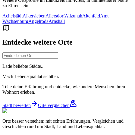
Weitere Ortsprofile im Landkreis
Ilm-Kreis
, in unmittelbarer Nähe
zu
Ehrenstein
.
Achelstädt
Alkersleben
Allersdorf
Allzunah
Altenfeld
Amt
Wachsenburg
Angelroda
Arnshall
Entdecke weitere Orte
Lade beliebte Städte...
Mach Lebensqualität sichtbar.
Teile deine Erfahrung und entdecke, wie andere Menschen ihren
Wohnort erleben.
Stadt bewerten
Orte vergleichen
Orte besser verstehen: mit echten Erfahrungen, Vergleichen und
Geschichten rund um Stadt, Land und Lebensqualität.