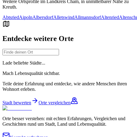
Weitere Ortsprofile im Landkreis
Cham
, in unmittelbarer Nähe zu
Kreuth
.
Abtsried
Aipoln
Albersdorf
Alletswind
Allmannsdorf
Altenried
Altensch
Entdecke weitere Orte
Lade beliebte Städte...
Mach Lebensqualität sichtbar.
Teile deine Erfahrung und entdecke, wie andere Menschen ihren
Wohnort erleben.
Stadt bewerten
Orte vergleichen
Orte besser verstehen: mit echten Erfahrungen, Vergleichen und
Geschichten rund um Stadt, Land und Lebensqualität.