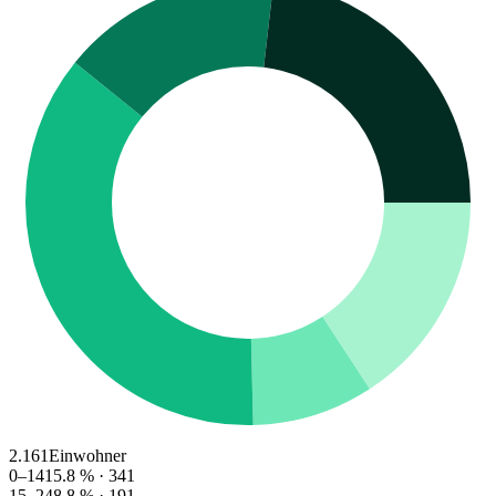
2.161
Einwohner
0–14
15.8
% ·
341
15–24
8.8
% ·
191