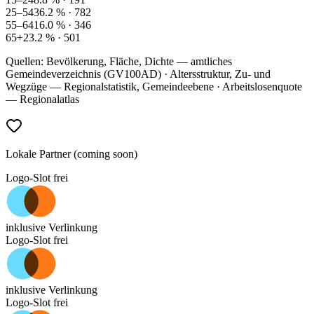
25–54
36.2
% ·
782
55–64
16.0
% ·
346
65+
23.2
% ·
501
Quellen: Bevölkerung, Fläche, Dichte — amtliches
Gemeindeverzeichnis (GV100AD) · Altersstruktur, Zu- und
Wegzüge — Regionalstatistik, Gemeindeebene · Arbeitslosenquote
— Regionalatlas
Lokale Partner (coming soon)
Logo-Slot frei
inklusive Verlinkung
Logo-Slot frei
inklusive Verlinkung
Logo-Slot frei