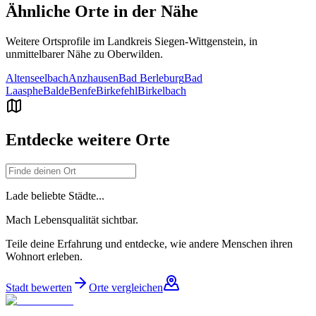
Ähnliche Orte in der Nähe
Weitere Ortsprofile im Landkreis
Siegen-Wittgenstein
, in
unmittelbarer Nähe zu
Oberwilden
.
Altenseelbach
Anzhausen
Bad Berleburg
Bad
Laasphe
Balde
Benfe
Birkefehl
Birkelbach
Entdecke weitere Orte
Lade beliebte Städte...
Mach Lebensqualität sichtbar.
Teile deine Erfahrung und entdecke, wie andere Menschen ihren
Wohnort erleben.
Stadt bewerten
Orte vergleichen