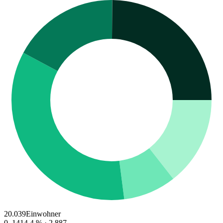
20.039
Einwohner
0–14
14.4
% ·
2.887