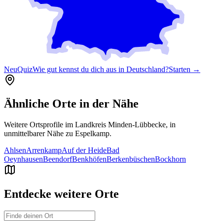
Neu
Quiz
Wie gut kennst du dich aus in Deutschland?
Starten →
Ähnliche Orte in der Nähe
Weitere Ortsprofile im Landkreis
Minden-Lübbecke
, in
unmittelbarer Nähe zu
Espelkamp
.
Ahlsen
Arrenkamp
Auf der Heide
Bad
Oeynhausen
Beendorf
Benkhöfen
Berkenbüschen
Bockhorn
Entdecke weitere Orte