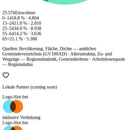
25.576
Einwohner
0–14
18.8
% ·
4.804
15–24
11.0
% ·
2.810
25–54
34.9
% ·
8.938
55–64
14.2
% ·
3.636
65+
21.1
% ·
5.388
Quellen: Bevölkerung, Fläche, Dichte — amtliches
Gemeindeverzeichnis (GV100AD) · Altersstruktur, Zu- und
Wegzüge — Regionalstatistik, Gemeindeebene · Arbeitslosenquote
— Regionalatlas
Lokale Partner (coming soon)
Logo-Slot frei
inklusive Verlinkung
Logo-Slot frei