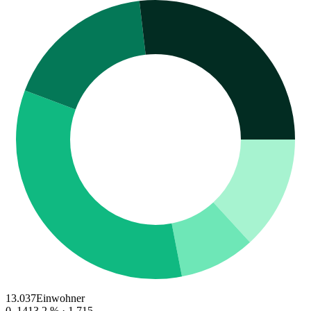
13.037
Einwohner
0–14
13.2
% ·
1.715