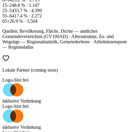
15–24
8.8
% ·
1.147
25–54
33.7
% ·
4.399
55–64
17.4
% ·
2.272
65+
26.9
% ·
3.504
Quellen: Bevölkerung, Fläche, Dichte — amtliches
Gemeindeverzeichnis (GV100AD) · Altersstruktur, Zu- und
Wegzüge — Regionalstatistik, Gemeindeebene · Arbeitslosenquote
— Regionalatlas
Lokale Partner (coming soon)
Logo-Slot frei
inklusive Verlinkung
Logo-Slot frei
inklusive Verlinkung