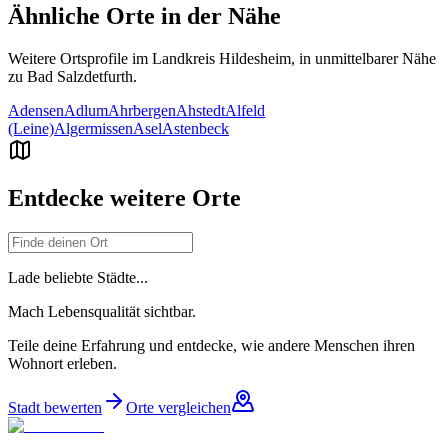
Ähnliche Orte in der Nähe
Weitere Ortsprofile im Landkreis
Hildesheim
, in unmittelbarer Nähe
zu
Bad Salzdetfurth
.
Adensen
Adlum
Ahrbergen
Ahstedt
Alfeld
(Leine)
Algermissen
Asel
Astenbeck
Entdecke weitere Orte
Lade beliebte Städte...
Mach Lebensqualität sichtbar.
Teile deine Erfahrung und entdecke, wie andere Menschen ihren
Wohnort erleben.
Stadt bewerten
Orte vergleichen