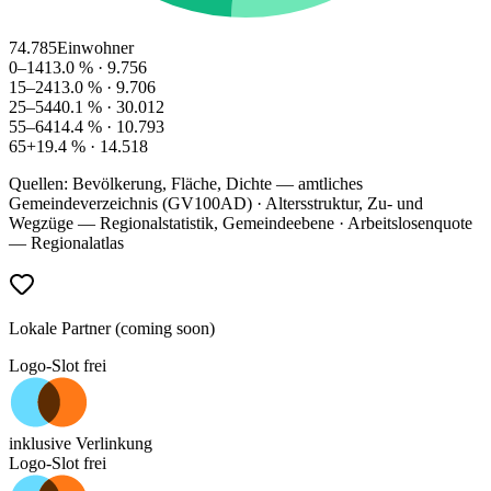
74.785
Einwohner
0–14
13.0
% ·
9.756
15–24
13.0
% ·
9.706
25–54
40.1
% ·
30.012
55–64
14.4
% ·
10.793
65+
19.4
% ·
14.518
Quellen: Bevölkerung, Fläche, Dichte — amtliches
Gemeindeverzeichnis (GV100AD) · Altersstruktur, Zu- und
Wegzüge — Regionalstatistik, Gemeindeebene · Arbeitslosenquote
— Regionalatlas
Lokale Partner (coming soon)
Logo-Slot frei
inklusive Verlinkung
Logo-Slot frei