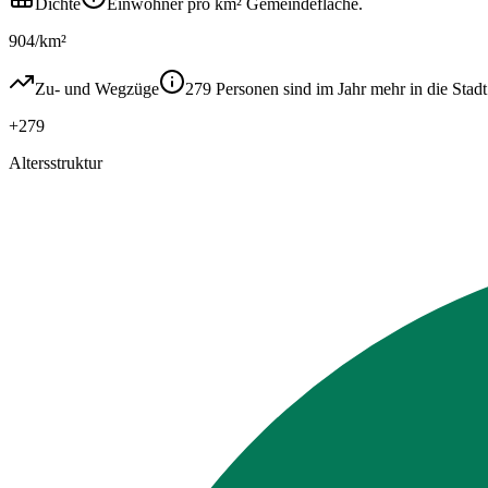
Dichte
Einwohner pro km² Gemeindefläche.
904/km²
Zu- und Wegzüge
279 Personen sind im Jahr mehr in die St
+279
Altersstruktur