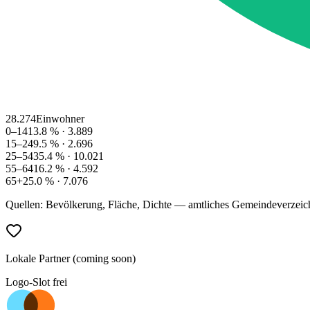
28.274
Einwohner
0–14
13.8
% ·
3.889
15–24
9.5
% ·
2.696
25–54
35.4
% ·
10.021
55–64
16.2
% ·
4.592
65+
25.0
% ·
7.076
Quellen: Bevölkerung, Fläche, Dichte — amtliches Gemeindeverzeic
Lokale Partner (coming soon)
Logo-Slot frei