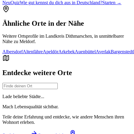
Neu
Quiz
Wie gut kennst du dich aus in Deutschland?
Starten →
Ähnliche Orte in der Nähe
Weitere Ortsprofile im Landkreis
Dithmarschen
, in unmittelbarer
Nähe zu
Meldorf
.
Albersdorf
Altenfähre
Apeldör
Arkebek
Auenbüttel
Averlak
Bargenstedt
Entdecke weitere Orte
Lade beliebte Städte...
Mach Lebensqualität sichtbar.
Teile deine Erfahrung und entdecke, wie andere Menschen ihren
Wohnort erleben.