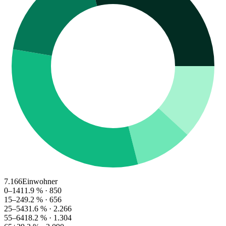
7.166
Einwohner
0–14
11.9
% ·
850
15–24
9.2
% ·
656
25–54
31.6
% ·
2.266
55–64
18.2
% ·
1.304