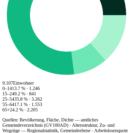
9.107
Einwohner
0–14
13.7
% ·
1.246
15–24
9.2
% ·
841
25–54
35.8
% ·
3.262
55–64
17.1
% ·
1.553
65+
24.2
% ·
2.205
Quellen: Bevölkerung, Fläche, Dichte — amtliches
Gemeindeverzeichnis (GV100AD) · Altersstruktur, Zu- und
Wegzüge — Regionalstatistik, Gemeindeebene · Arbeitslosenquote