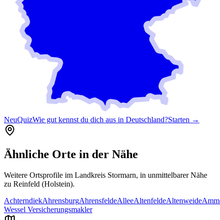
Neu
Quiz
Wie gut kennst du dich aus in Deutschland?
Starten →
Ähnliche Orte in der Nähe
Weitere Ortsprofile im Landkreis
Stormarn
, in unmittelbarer Nähe
zu
Reinfeld (Holstein)
.
Achterndiek
Ahrensburg
Ahrensfelde
Allee
Altenfelde
Altenweide
Amme
Wessel Versicherungsmakler