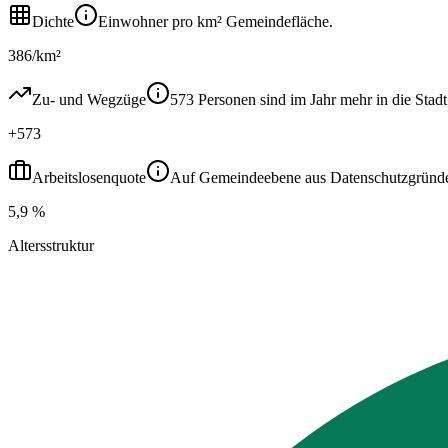
Dichte
Einwohner pro km² Gemeindefläche.
386/km²
Zu- und Wegzüge
573 Personen sind im Jahr mehr in die St
+573
Arbeitslosenquote
Auf Gemeindeebene aus Datenschutzgründen ni
5,9 %
Altersstruktur