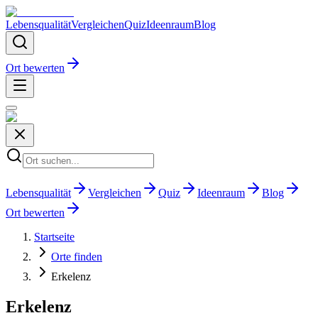
Lebensqualität
Vergleichen
Quiz
Ideenraum
Blog
Ort bewerten
Lebensqualität
Vergleichen
Quiz
Ideenraum
Blog
Ort bewerten
Startseite
Orte finden
Erkelenz
Erkelenz