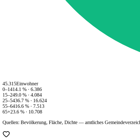
45.315
Einwohner
0–14
14.1
% ·
6.386
15–24
9.0
% ·
4.084
25–54
36.7
% ·
16.624
55–64
16.6
% ·
7.513
65+
23.6
% ·
10.708
Quellen: Bevölkerung, Fläche, Dichte — amtliches Gemeindeverzeic