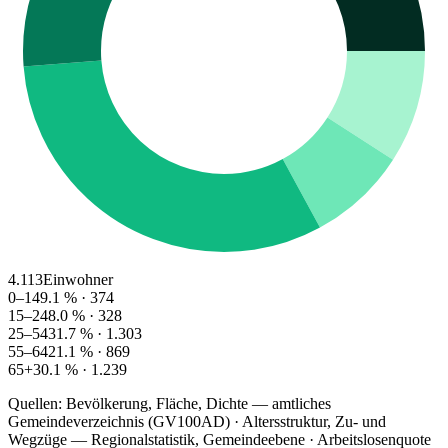
4.113
Einwohner
0–14
9.1
% ·
374
15–24
8.0
% ·
328
25–54
31.7
% ·
1.303
55–64
21.1
% ·
869
65+
30.1
% ·
1.239
Quellen: Bevölkerung, Fläche, Dichte — amtliches
Gemeindeverzeichnis (GV100AD) · Altersstruktur, Zu- und
Wegzüge — Regionalstatistik, Gemeindeebene · Arbeitslosenquote