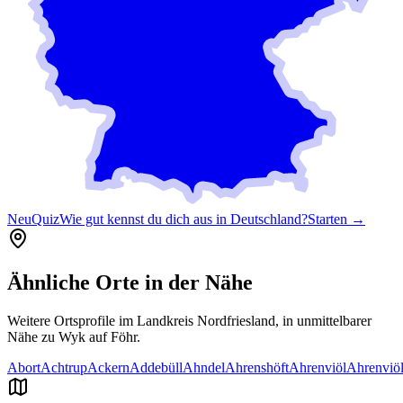
Neu
Quiz
Wie gut kennst du dich aus in Deutschland?
Starten →
Ähnliche Orte in der Nähe
Weitere Ortsprofile im Landkreis
Nordfriesland
, in unmittelbarer
Nähe zu
Wyk auf Föhr
.
Abort
Achtrup
Ackern
Addebüll
Ahndel
Ahrenshöft
Ahrenviöl
Ahrenviöl