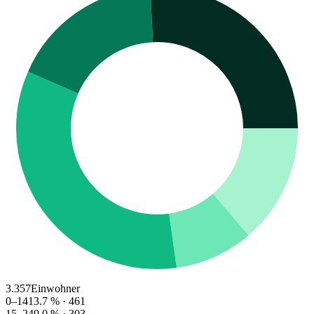
3.357
Einwohner
0–14
13.7
% ·
461
15–24
9.0
% ·
303