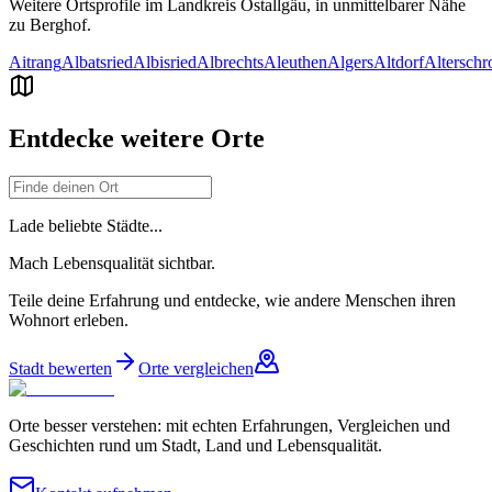
Weitere Ortsprofile im Landkreis
Ostallgäu
, in unmittelbarer Nähe
zu
Berghof
.
Aitrang
Albatsried
Albisried
Albrechts
Aleuthen
Algers
Altdorf
Alterschr
Entdecke weitere Orte
Lade beliebte Städte...
Mach Lebensqualität sichtbar.
Teile deine Erfahrung und entdecke, wie andere Menschen ihren
Wohnort erleben.
Stadt bewerten
Orte vergleichen
Orte besser verstehen: mit echten Erfahrungen, Vergleichen und
Geschichten rund um Stadt, Land und Lebensqualität.